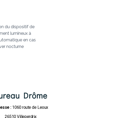
on du dispositif de
ment lumineux à
utomatique en cas
ver nocturne
ureau Drôme
esse :
1060 route de Leoux
26510 Villeperdrix