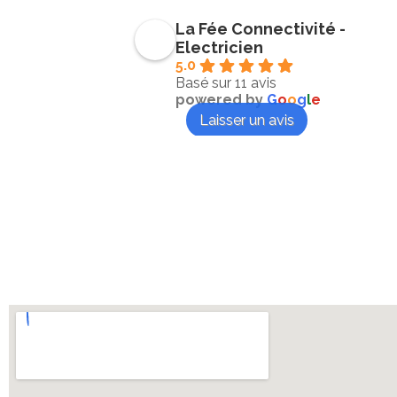
La Fée Connectivité -
Electricien
5.0
Basé sur 11 avis
powered by
G
o
o
g
l
e