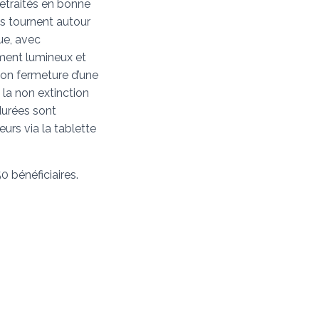
retraités en bonne
es tournent autour
ue, avec
ment lumineux et
on fermeture d’une
u la non extinction
durées sont
eurs via la tablette
 bénéficiaires.