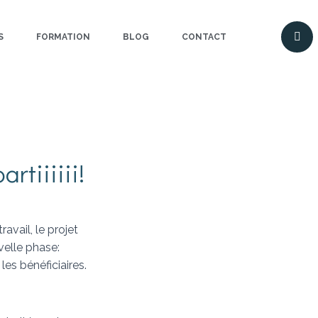
S
FORMATION
BLOG
CONTACT
rtiiiiii!
vail, le projet
elle phase:
 les bénéficiaires.