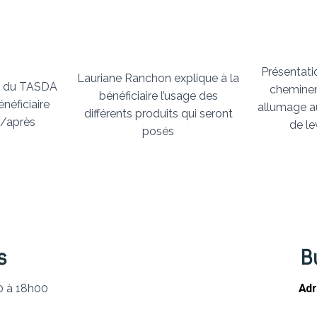
Présentati
Lauriane Ranchon explique à la
n du TASDA
chemine
bénéficiaire l’usage des
néficiaire
allumage a
différents produits qui seront
t/après
de le
posés
s
B
0 à 18h00
Adr