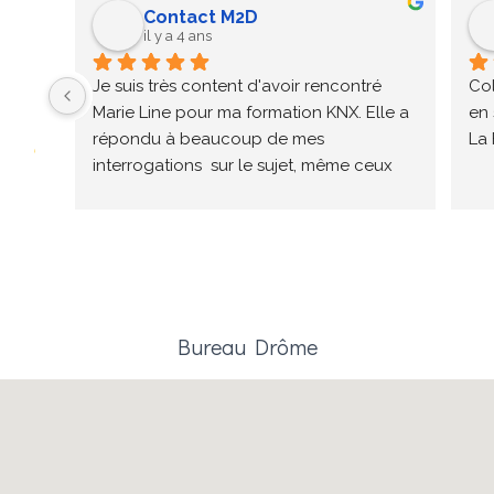
Contact M2D
il y a 4 ans
Je suis très content d'avoir rencontré 
Col
Marie Line pour ma formation KNX. Elle a 
en 
répondu à beaucoup de mes 
La 
interrogations  sur le sujet, même ceux 
qui n'étaient pas au programme de la 
formation. Elle sait s'adapter au niveau 
de chacun afin de les tirer vers le haut. Je 
n'hésiterai pas à refaire la prochaine 
formation avec elle. A bientôt
Bureau Drôme