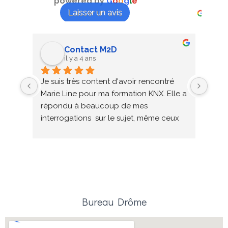
powered by
G
o
o
g
l
e
Contact M2D
il y a 4 ans
Je suis très content d'avoir rencontré 
Colla
Marie Line pour ma formation KNX. Elle a 
en s
répondu à beaucoup de mes 
nouv
interrogations  sur le sujet, même ceux 
qui n'étaient pas au programme de la 
formation. Elle sait s'adapter au niveau 
de chacun afin de les tirer vers le haut. 
Je n'hésiterai pas à refaire la prochaine 
formation avec elle. A bientôt
Bureau Drôme