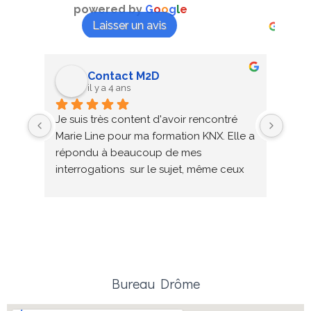
powered by
G
o
o
g
l
e
Contact M2D
il y a 4 ans
Je suis très content d'avoir rencontré 
Colla
Marie Line pour ma formation KNX. Elle a 
en s
répondu à beaucoup de mes 
nouv
interrogations  sur le sujet, même ceux 
qui n'étaient pas au programme de la 
formation. Elle sait s'adapter au niveau 
de chacun afin de les tirer vers le haut. 
Je n'hésiterai pas à refaire la prochaine 
formation avec elle. A bientôt
Bureau Drôme